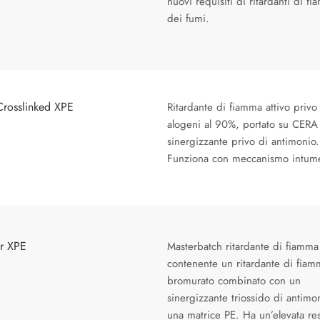
nuovi requisiti di ritardanti di f
dei fumi.
Crosslinked XPE
Ritardante di fiamma attivo privo
alogeni al 90%, portato su CERA
sinergizzante privo di antimonio.
Funziona con meccanismo intum
or XPE
Masterbatch ritardante di fiamma
contenente un ritardante di fiam
bromurato combinato con un
sinergizzante triossido di antimo
una matrice PE. Ha un’elevata re