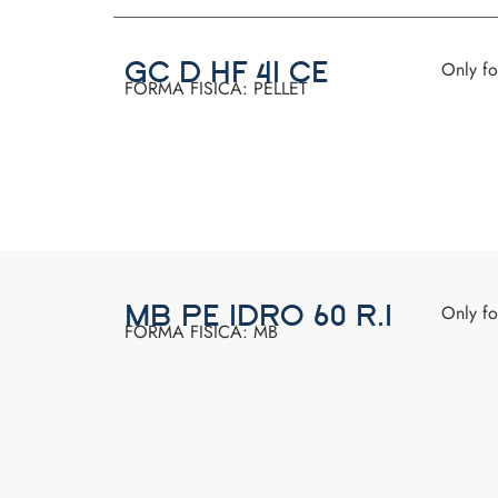
Only f
GC D HF 41 CE
FORMA FISICA: PELLET
Only fo
MB PE IDRO 60 R.1
FORMA FISICA: MB