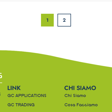
1
2
LINK
CHI SIAMO
i
GC APPLICATIONS
Chi Siamo
GC TRADING
Cosa Facciamo