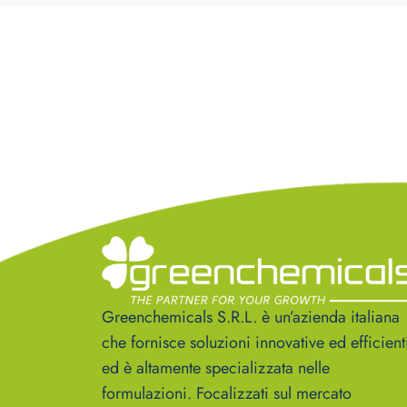
Greenchemicals S.R.L. è un’azienda italiana
che fornisce soluzioni innovative ed efficient
ed è altamente specializzata nelle
formulazioni. Focalizzati sul mercato