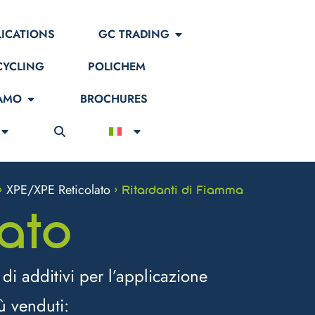
LICATIONS
GC TRADING
CYCLING
POLICHEM
IAMO
BROCHURES
XPE/XPE Reticolato
>
>
Ritardanti di Fiamma
ato
i additivi per l’applicazione
iù venduti: