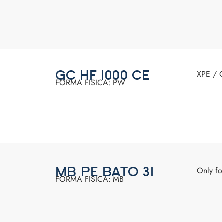
XPE / 
GC HF 1000 CE
FORMA FISICA: PW
Only f
MB PE BATO 31
FORMA FISICA: MB