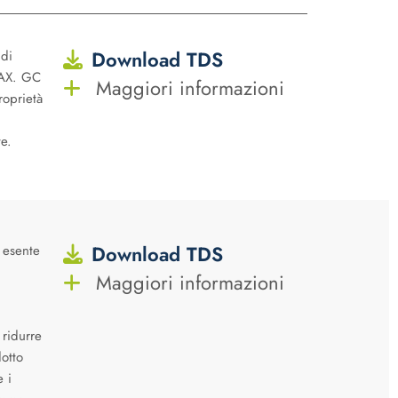
Download TDS
 di
WAX. GC
Maggiori informazioni
roprietà
te.
Download TDS
 esente
i
Maggiori informazioni
 ridurre
otto
e i