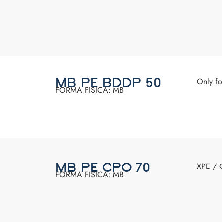
Only f
MB PE BDDP 50
FORMA FISICA: MB
XPE / 
MB PE CPO 70
FORMA FISICA: MB