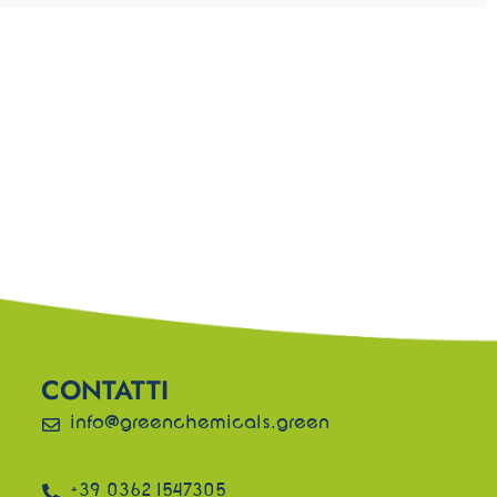
CONTATTI
info@greenchemicals.green
+39 0362 1547305