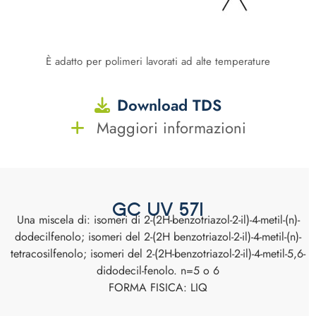
È adatto per polimeri lavorati ad alte temperature
Download TDS
Maggiori informazioni
GC UV 571
Una miscela di: isomeri di 2-(2H-benzotriazol-2-il)-4-metil-(n)-
dodecilfenolo; isomeri del 2-(2H benzotriazol-2-il)-4-metil-(n)-
tetracosilfenolo; isomeri del 2-(2H-benzotriazol-2-il)-4-metil-5,6-
didodecil-fenolo. n=5 o 6
FORMA FISICA: LIQ