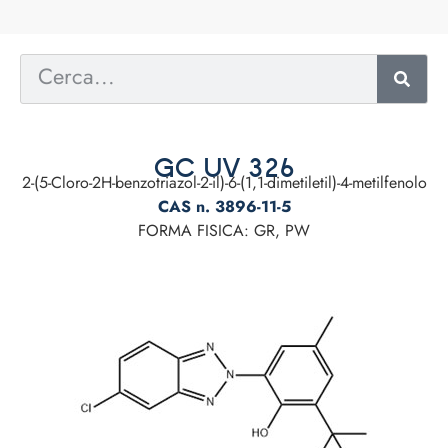
GC UV 326
2-(5-Cloro-2H-benzotriazol-2-il)-6-(1,1-dimetiletil)-4-metilfenolo
CAS n. 3896-11-5
FORMA FISICA: GR, PW