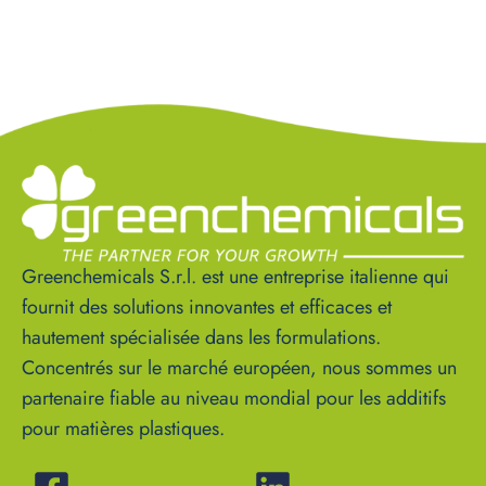
Greenchemicals S.r.l. est une entreprise italienne qui
fournit des solutions innovantes et efficaces et
hautement spécialisée dans les formulations.
Concentrés sur le marché européen, nous sommes un
partenaire fiable au niveau mondial pour les additifs
pour matières plastiques.