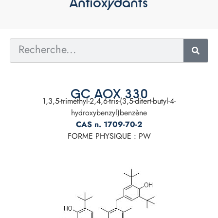
Antioxydants
GC AOX 330
1,3,5-triméthyl-2,4,6-tris-(3,5-ditert-butyl-4-
hydroxybenzyl)benzène
CAS n. 1709-70-2
FORME PHYSIQUE : PW