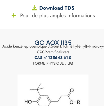
Download TDS
Pour de plus amples informations
GC AOX 1135
Acide benzènepropanoïque,3,5-bis(1,1-diméthyl-éthyl)-4-hydroxy-
C7-C9-ramificalisters
CAS n° 125643-61-0
FORME PHYSIQUE : LIQ