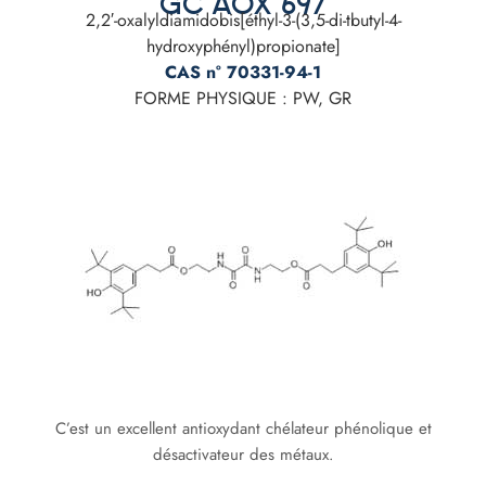
GC AOX 697
2,2′-oxalyldiamidobis[éthyl-3-(3,5-di-tbutyl-4-
hydroxyphényl)propionate]
CAS n° 70331-94-1
FORME PHYSIQUE : PW, GR
C’est un excellent antioxydant chélateur phénolique et
désactivateur des métaux.