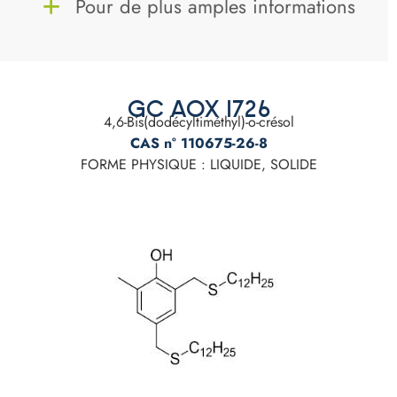
Pour de plus amples informations
GC AOX 1726
4,6-Bis(dodécyltiméthyl)-o-crésol
CAS n° 110675-26-8
FORME PHYSIQUE : LIQUIDE, SOLIDE