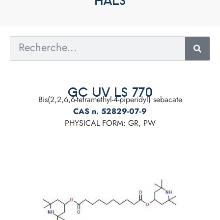
HALS
GC UV LS 770
Bis(2,2,6,6-tetramethyl-4-piperidyl) sebacate
CAS n. 52829-07-9
PHYSICAL FORM: GR, PW