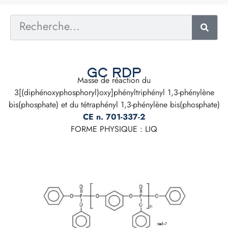
GC RDP
Masse de réaction du
3[(diphénoxyphosphoryl)oxy]phényltriphényl 1,3-phénylène
bis(phosphate) et du tétraphényl 1,3-phénylène bis(phosphate)
CE n. 701-337-2
FORME PHYSIQUE : LIQ