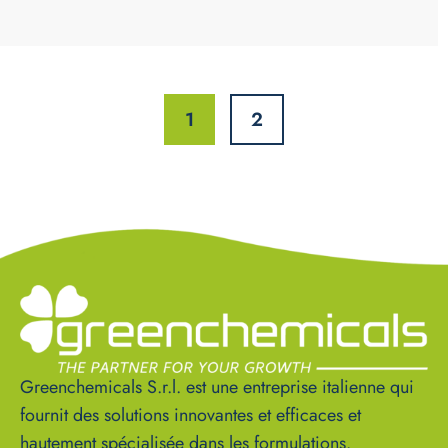
1
2
Greenchemicals S.r.l. est une entreprise italienne qui
fournit des solutions innovantes et efficaces et
hautement spécialisée dans les formulations.