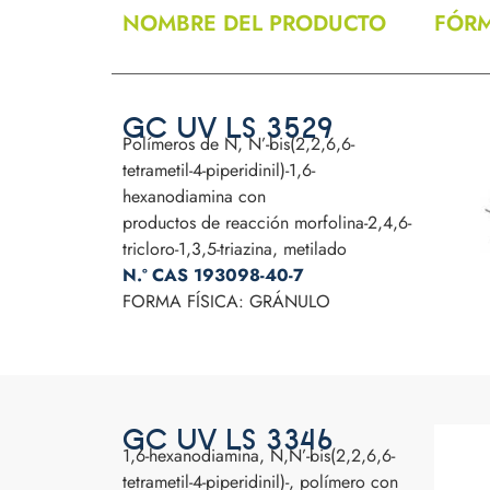
NOMBRE DEL PRODUCTO
FÓRM
GC UV LS 3529
Polímeros de N, N’-bis(2,2,6,6-
tetrametil-4-piperidinil)-1,6-
hexanodiamina con
productos de reacción morfolina-2,4,6-
tricloro-1,3,5-triazina, metilado
N.º CAS 193098-40-7
FORMA FÍSICA: GRÁNULO
GC UV LS 3346
1,6-hexanodiamina, N,N’-bis(2,2,6,6-
tetrametil-4-piperidinil)-, polímero con