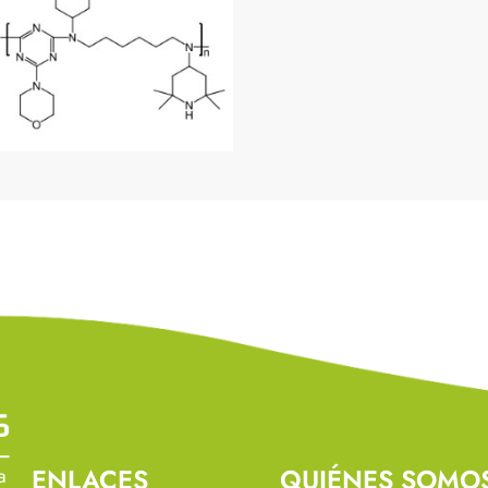
ENLACES
QUIÉNES SOMO
a