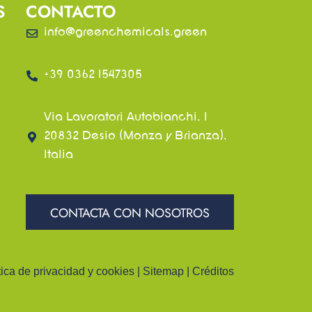
S
CONTACTO
info@greenchemicals.green
+39 0362 1547305
Via Lavoratori Autobianchi, 1
20832 Desio (Monza y Brianza),
Italia
CONTACTA CON NOSOTROS
tica de privacidad y cookies
|
Sitemap
|
Créditos